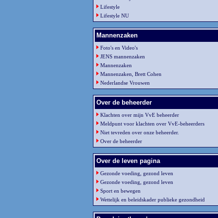
Lifestyle
Lifestyle NU
Mannenzaken
Foto's en Video's
JENS mannenzaken
Mannenzaken
Mannenzaken, Brett Cohen
Nederlandse Vrouwen
Over de beheerder
Klachten over mijn VvE beheerder
Meldpunt voor klachten over VvE-beheerders
Niet tevreden over onze beheerder.
Over de beheerder
Over de leven pagina
Gezonde voeding, gezond leven
Gezonde voeding, gezond leven
Sport en bewegen
Wettelijk en beleidskader publieke gezondheid