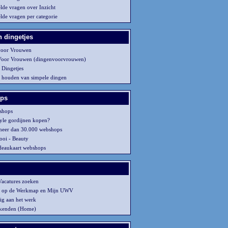
elde vragen over Inzicht
elde vragen per categorie
 dingetjes
voor Vrouwen
Voor Vrouwen (dingenvoorvrouwen)
Dingetjes
houden van simpele dingen
ps
shops
le gordijnen kopen?
meer dan 30.000 webshops
oi - Beauty
eaukaart webshops
Vacatures zoeken
n op de Werkmap en Mijn UWV
g aan het werk
kenden (Home)