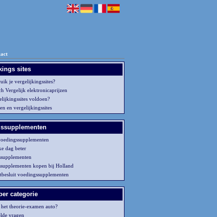
act
kings sites
ik je vergelijkingssites?
h Vergelijk elektronicaprijzen
elijkingssites voldoen?
en en vergelijkingssites
gssupplementen
 voedingssupplementen
lke dag beter
ssupplementen
supplementen kopen bij Holland
besluit voedingssupplementen
per categorie
 het theorie-examen auto?
elde vragen