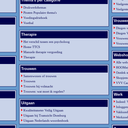
Thema's per categorie
Veelgest
Drukwerkthemas
Veelgest
Piraten Populaire thema's
Voedingsdriehoek
Vrouwen
Voetbal
Dingen 
Dingen 
Therapie
Vrouwen 
Het verschil tussen een psycholoog
Vrouwen 
Home TTCS
Manuele therapie vergoeding
Websho
Therapie
Alle web
HOOMsty
Trouwen
Ontdek 
Samenwonen of trouwen
Shopjemo
Trouwen
VVV Cad
Trouwen bij volmacht
Trouwen: wat moet ik regelen?
Werk
Indeed: 
Uitgaan
Inlogge
Kwaliteitsmeter Veilig Uitgaan
Vakkundi
Uitgaan bij Tramzicht Domburg
Werkzoe
Uitgaan Nederlands woordenboek