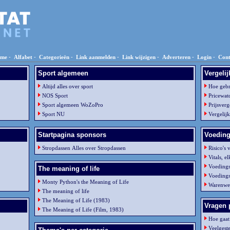
me
-
Alfabet
-
Categorieën
-
Link aanmelden
-
Link wijzigen
-
Adverteren
-
Login
-
Cont
Sport algemeen
Vergelij
Altijd alles over sport
Hoe gebru
NOS Sport
Pricewatc
Sport algemeen WoZoPro
Prijsverg
Sport NU
Vergelijk
Startpagina sponsors
Voedin
Stropdassen Alles over Stropdassen
Risico's
Vitals, e
Voeding
The meaning of life
Voedings
Monty Python's the Meaning of Life
Warenwet
The meaning of life
The Meaning of Life (1983)
Vragen 
The Meaning of Life (Film, 1983)
Hoe gaat
Veelgest